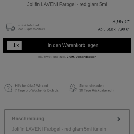
Jolifin LAVENI Farbgel - red glam 5ml
8,95 €*
sofort lieferbar!
Ab
3
Stück:
7,90 €*
24h Express Artikel
x
in den Warenkorb legen
inkl. MwSt. und zzgl.
2,99€ Versandkosten
Hilfe benötigt? Wir sind
Sicher einkaufen.
€
7 Tage pro Woche für Dich da.
30 Tage Rückgaberecht
Beschreibung
Jolifin LAVENI Farbgel - red glam 5ml für ein