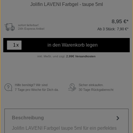
Jolifin LAVENI Farbgel - taupe 5ml
8,95 €*
sofort lieferbar!
Ab
3
Stück:
7,90 €*
24h Express Artikel
x
in den Warenkorb legen
inkl. MwSt. und zzgl.
2,99€ Versandkosten
Hilfe benötigt? Wir sind
Sicher einkaufen.
€
7 Tage pro Woche für Dich da.
30 Tage Rückgaberecht
Beschreibung
Jolifin LAVENI Farbgel taupe 5ml für ein perfektes