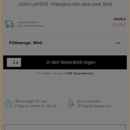
Jolifin LAVENI - Fiberglas-Gel clear pink 30ml
24,95 €
sofort lieferbar!
22,95 €
24h Express Artikel
Füllmenge: 30ml
x
in den Warenkorb legen
inkl. MwSt. und zzgl.
2,99€ Versandkosten
Hilfe benötigt? Wir sind
Sicher einkaufen.
€
7 Tage pro Woche für Dich da.
30 Tage Rückgaberecht