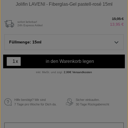
Jolifin LAVENI - Fiberglas-Gel pastell-rosé 15ml
15,95 €
sofort lieferbar!
13,95 €
24h Express Artikel
Füllmenge: 15ml
x
in den Warenkorb legen
inkl. MwSt. und zzgl.
2,99€ Versandkosten
Hilfe benötigt? Wir sind
Sicher einkaufen.
€
7 Tage pro Woche für Dich da.
30 Tage Rückgaberecht