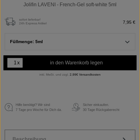
Jolifin LAVENI - French-Gel soft-white 5ml
sofort lieferbar!
7,95 €
24h Express Artikel
Füllmenge: 5ml
x
in den Warenkorb legen
inkl. MwSt. und zzgl.
2,99€ Versandkosten
Hilfe benötigt? Wir sind
Sicher einkaufen.
€
7 Tage pro Woche für Dich da.
30 Tage Rückgaberecht
Beschreibung