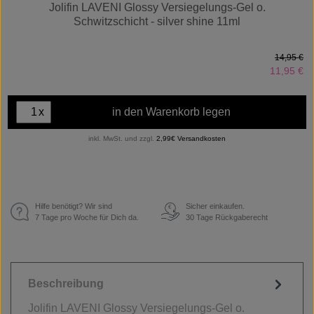
Jolifin LAVENI Glossy Versiegelungs-Gel o.
Schwitzschicht - silver shine 11ml
14,95 €
11,95 €
x
in den Warenkorb legen
inkl. MwSt. und zzgl.
2,99€ Versandkosten
Hilfe benötigt? Wir sind
Sicher einkaufen.
€
7 Tage pro Woche für Dich da.
30 Tage Rückgaberecht
Beschreibung
Jolifin LAVENI Glossy Versiegelungs-Gel o.