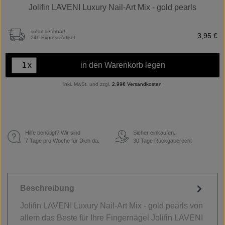
Jolifin LAVENI Luxury Nail-Art Mix - gold pearls
sofort lieferbar!
3,95 €
24h Express Artikel
x
in den Warenkorb legen
inkl. MwSt. und zzgl.
2,99€ Versandkosten
Hilfe benötigt? Wir sind
Sicher einkaufen.
€
7 Tage pro Woche für Dich da.
30 Tage Rückgaberecht
Beschreibung
Jolifin LAVENI Luxury Nail-Art Mix - gold pearls von
allem das Beste für Ihre Fingernägel Jolifin LAVENI