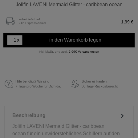
Jolifin LAVENI Mermaid Glitter - caribbean ocean
sofort lieferbar!
1,99 €
24h Express Artikel
x
in den Warenkorb legen
inkl. MwSt. und zzgl.
2,99€ Versandkosten
Hilfe benötigt? Wir sind
Sicher einkaufen.
€
7 Tage pro Woche für Dich da.
30 Tage Rückgaberecht
Beschreibung
Jolifin LAVENI Mermaid Glitter - caribbean
ocean für ein unwiderstehliches Schillern auf den