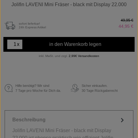
Jolifin LAVENI Mini Fräser - black mit Display 22.000
49,95 €
sofort lieferbar!
44,95 €
24h Express Artikel
x
in den Warenkorb legen
inkl. MwSt. und zzgl.
2,99€ Versandkosten
Hilfe benötigt? Wir sind
Sicher einkaufen.
€
7 Tage pro Woche für Dich da.
30 Tage Rückgaberecht
Beschreibung
Jolifin LAVENI Mini Fräser - black mit Display
22.000 ist ebenso praktisch wie effizient Jolifin