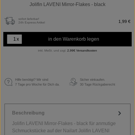
Jolifin LAVENI Mirror-Flakes - black
sofort lieferbar!
1,99 €
24h Express Artikel
x
in den Warenkorb legen
inkl. MwSt. und zzgl.
2,99€ Versandkosten
Hilfe benötigt? Wir sind
Sicher einkaufen.
€
7 Tage pro Woche für Dich da.
30 Tage Rückgaberecht
Beschreibung
Jolifin LAVENI Mirror-Flakes - black für anmutige
Schmuckstücke auf der Nailart Jolifin LAVENI