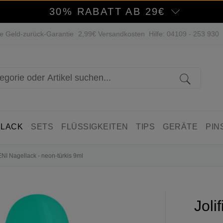
30% RABATT AB 29€
e Geld-zurück-Garantie
2,99€ Versandkosten
Hilfe: 04109 - 253 930
 LACK
SETS
FLÜSSIGKEITEN
TIPS
GERÄTE
PIN
ENI Nagellack - neon-türkis 9ml
Joli