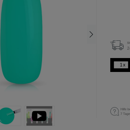
s
2
x
Hilfe b
7 Tage