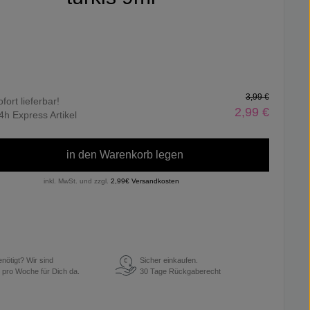
3,99 €
ofort lieferbar!
2,99 €
4h Express Artikel
in den Warenkorb legen
inkl. MwSt. und zzgl.
2,99€ Versandkosten
enötigt? Wir sind
Sicher einkaufen.
€
 pro Woche für Dich da.
30 Tage Rückgaberecht