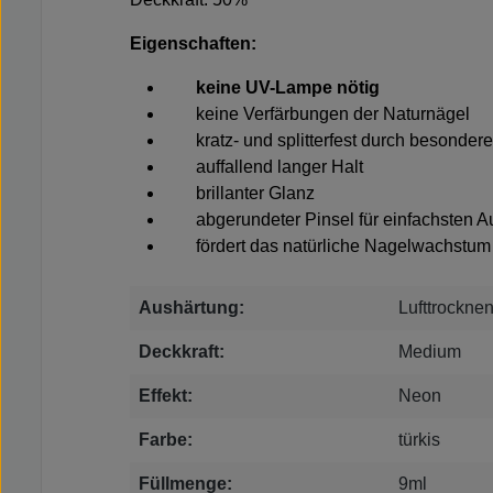
Eigenschaften:
keine UV-Lampe nötig
keine Verfärbungen der Naturnägel
kratz- und splitterfest durch besonder
auffallend langer Halt
brillanter Glanz
abgerundeter Pinsel für einfachsten Au
fördert das natürliche Nagelwachstum
Aushärtung:
Lufttrockne
Deckkraft:
Medium
Effekt:
Neon
Farbe:
türkis
Füllmenge:
9ml