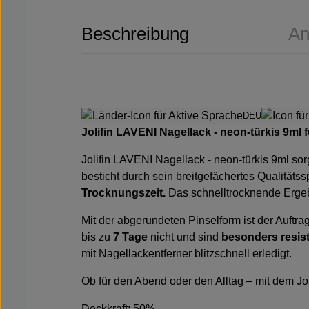
Beschreibung
An
DEU
Jolifin LAVENI Nagellack - neon-türkis 9ml
Jolifin LAVENI Nagellack - neon-türkis 9ml
sor
besticht durch sein breitgefächertes Qualitäts
Trocknungszeit.
Das schnelltrocknende Ergeb
Mit der abgerundeten Pinselform ist der Auftr
bis zu
7 Tage
nicht und sind
besonders resis
mit
Nagellackentferner
blitzschnell erledigt.
Ob für den Abend oder den Alltag – mit dem J
Deckkraft: 50%