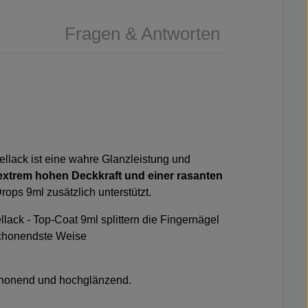
Fragen & Antworten
gellack ist eine wahre Glanzleistung und
r extrem hohen
Deckkraft
und einer rasanten
Drops 9ml
zusätzlich unterstützt.
llack - Top-Coat 9ml
splittern die Fingernägel
 schonendste Weise
schonend und hochglänzend.