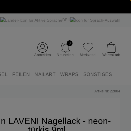
DEU
3
Anmelden
Neuheiten
Merkzettel
Warenkorb
SEL
FEILEN
NAILART
WRAPS
SONSTIGES
ArtikelNr: 22884
fin LAVENI Nagellack - neon-
türkis 9ml