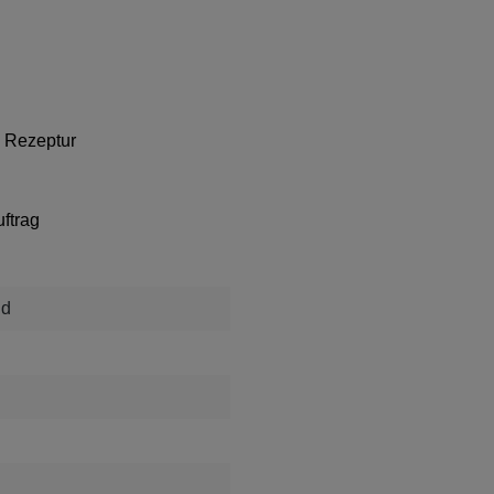
e Rezeptur
ftrag
nd