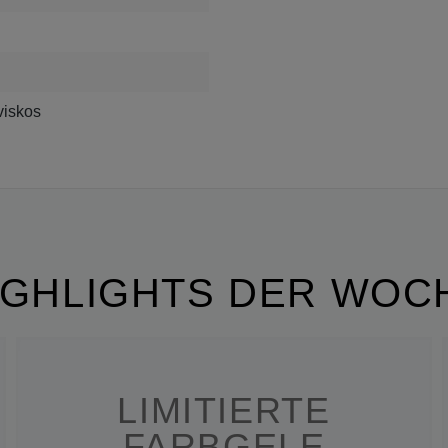
viskos
IGHLIGHTS DER WOC
LIMITIERTE
FARBGELE