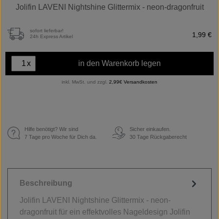
Jolifin LAVENI Nightshine Glittermix - neon-dragonfruit
sofort lieferbar!
1,99 €
24h Express Artikel
x
in den Warenkorb legen
inkl. MwSt. und zzgl.
2,99€ Versandkosten
Hilfe benötigt? Wir sind
Sicher einkaufen.
€
7 Tage pro Woche für Dich da.
30 Tage Rückgaberecht
Beschreibung
Jolifin LAVENI Nightshine Glittermix - neon-
dragonfruit für ein effektvolles Nageldesign Jolifin