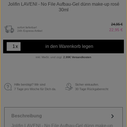
Jolifin LAVENI - No File Aufbau-Gel dünn make-up rosé
30ml
24,95 €
sofort lieferbar!
22,95 €
24h Express Artikel
x
in den Warenkorb legen
inkl. MwSt. und zzgl.
2,99€ Versandkosten
Hilfe benötigt? Wir sind
Sicher einkaufen.
€
7 Tage pro Woche für Dich da.
30 Tage Rückgaberecht
Beschreibung
Jolifin LAVENI - No File Aufbau-Gel dünn make-up