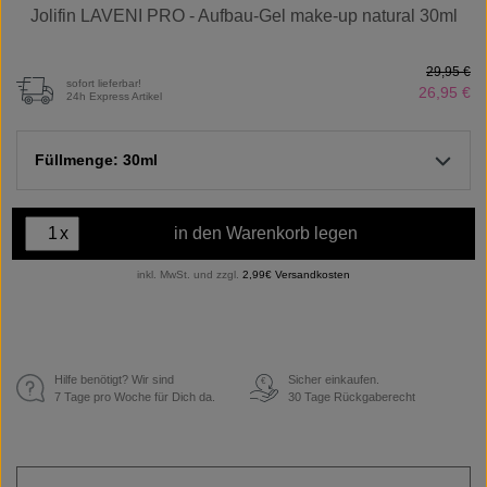
Jolifin LAVENI PRO - Aufbau-Gel make-up natural 30ml
29,95 €
sofort lieferbar!
26,95 €
24h Express Artikel
Füllmenge: 30ml
x
in den Warenkorb legen
inkl. MwSt. und zzgl.
2,99€ Versandkosten
Hilfe benötigt? Wir sind
Sicher einkaufen.
€
7 Tage pro Woche für Dich da.
30 Tage Rückgaberecht