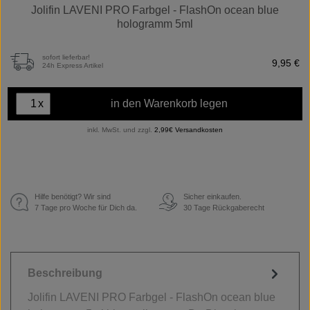
Jolifin LAVENI PRO Farbgel - FlashOn ocean blue
hologramm 5ml
sofort lieferbar!
9,95 €
24h Express Artikel
x
in den Warenkorb legen
inkl. MwSt. und zzgl.
2,99€ Versandkosten
Hilfe benötigt? Wir sind
Sicher einkaufen.
€
7 Tage pro Woche für Dich da.
30 Tage Rückgaberecht
Beschreibung
Jolifin LAVENI PRO Farbgel - FlashOn ocean blue