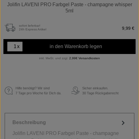
Jolifin LAVENI PRO Farbgel Paste - champagne whisper
5ml
sofort lieferbar!
9,99 €
24h Express Artikel
x
in den Warenkorb legen
inkl. MwSt. und zzgl.
2,99€ Versandkosten
Hilfe benötigt? Wir sind
Sicher einkaufen.
€
7 Tage pro Woche für Dich da.
30 Tage Rückgaberecht
Beschreibung
Jolifin LAVENI PRO Farbgel Paste - champagne