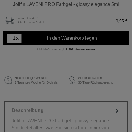
Jolifin LAVENI PRO Farbgel - glossy elegance 5ml
sofort lieferbar!
9,95 €
24h Express Artikel
x
in den Warenkorb legen
inkl. MwSt. und zzgl.
2,99€ Versandkosten
Hilfe benötigt? Wir sind
Sicher einkaufen.
€
7 Tage pro Woche für Dich da.
30 Tage Rückgaberecht
Beschreibung
Jolifin LAVENI PRO Farbgel - glossy elegance
5ml bietet alles, was Sie sich schon immer von