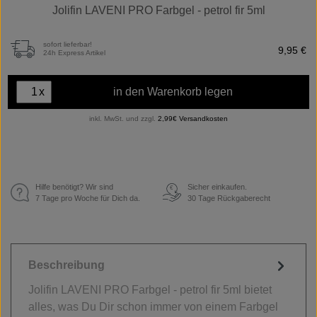
Jolifin LAVENI PRO Farbgel - petrol fir 5ml
sofort lieferbar!
9,95 €
24h Express Artikel
x
in den Warenkorb legen
inkl. MwSt. und zzgl.
2,99€ Versandkosten
Hilfe benötigt? Wir sind
Sicher einkaufen.
€
7 Tage pro Woche für Dich da.
30 Tage Rückgaberecht
Beschreibung
Jolifin LAVENI PRO Farbgel - petrol fir 5ml bietet
alles, was Du Dir schon immer von einem Farbgel