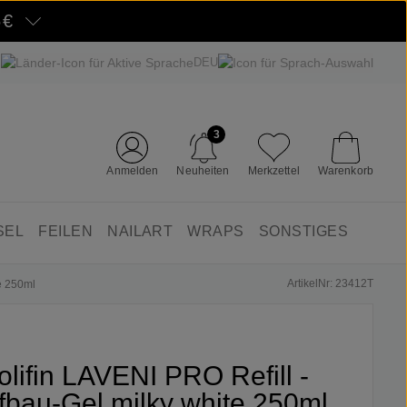
5€
DEU
3
Anmelden
Neuheiten
Merkzettel
Warenkorb
SEL
FEILEN
NAILART
WRAPS
SONSTIGES
ArtikelNr: 23412T
te 250ml
olifin LAVENI PRO Refill -
fbau-Gel milky white 250ml