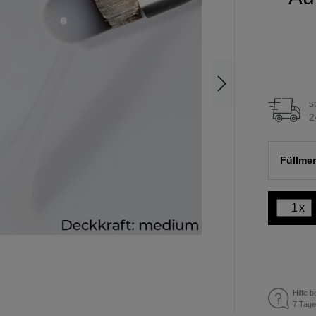
s
2
Füllmen
x
Hilfe b
7 Tage