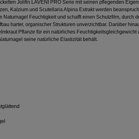
wickelten Jolifin LAVENI PRO Serie mit seinen pflegenden Eige
zen, Kalzium und Scutellaria Alpina Extrakt werden beanspruc
 Naturnagel Feuchtigkeit und schafft einen Schutzfilm, durch de
au harter, organischer Strukturen unverzichtbar. Darüber hinaus
mkraut Pflanze für ein natürliches Feuchtigkeitsgleichgewicht
turnagel seine natürliche Elastizität behält.
tglättend
gel