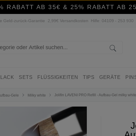
% RABATT AB 35€ & 25% RABATT AB 2
e Geld-zurück-Garantie
2,99€ Versandkosten
Hilfe: 04109 - 253 930
 LACK
SETS
FLÜSSIGKEITEN
TIPS
GERÄTE
PIN
Jolifin LAVENI PRO Refill - Aufbau-Gel milky whi
ufbau-Gele
Milky white
J
Au