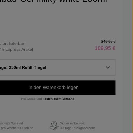
249,95 €
ofort lieferbar!
189,95 €
4h Express Artikel
ge: 250ml Refill-Tiegel
in den Warenkorb legen
inkl. MwSt. und
kostenlosem Versand
enötigt? Wir sind
Sicher einkaufen.
€
 pro Woche für Dich da.
30 Tage Rückgaberecht