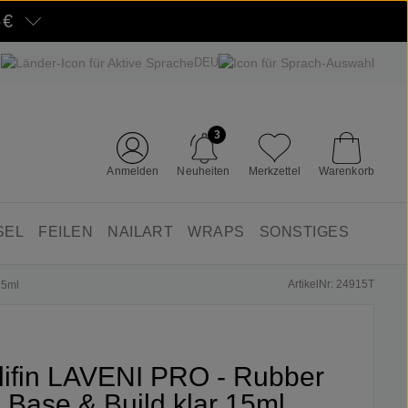
5€
DEU
3
Anmelden
Neuheiten
Merkzettel
Warenkorb
SEL
FEILEN
NAILART
WRAPS
SONSTIGES
ArtikelNr: 24915T
15ml
lifin LAVENI PRO - Rubber
Base & Build klar 15ml