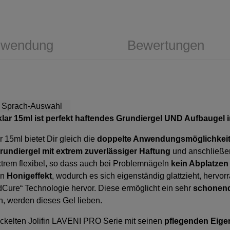
wendung
Bewertungen
klar 15ml
ist perfekt haftendes Grundiergel UND Aufbaugel 
r 15ml
bietet Dir gleich die
doppelte Anwendungsmöglichkei
rundiergel mit extrem zuverlässiger Haftung
und anschließen
trem flexibel, so dass auch bei Problemnägeln
kein Abplatzen
en
Honigeffekt
, wodurch es sich eigenständig glattzieht, hervo
dCure“ Technologie hervor. Diese ermöglicht ein sehr
schonend
n, werden dieses Gel lieben.
ickelten Jolifin LAVENI PRO Serie mit seinen
pflegenden Eige