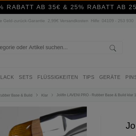
% RABATT AB 35€ & 25% RABATT AB 2
e Geld-zurück-Garantie
2,99€ Versandkosten
Hilfe: 04109 - 253 930
 LACK
SETS
FLÜSSIGKEITEN
TIPS
GERÄTE
PIN
Jolifin LAVENI PRO - Rubber Base & Build klar 
ubber Base & Build
Klar
Jo