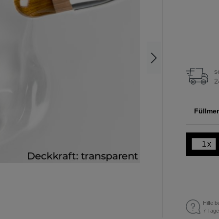
s
2
Füllme
x
Hilfe b
7 Tage