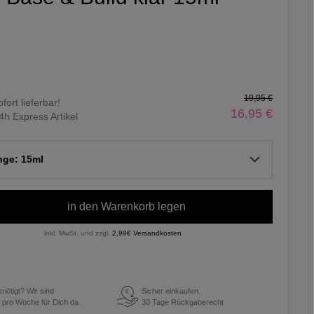
19,95 €
ofort lieferbar!
16,95 €
4h Express Artikel
nge: 15ml
in den Warenkorb legen
inkl. MwSt. und zzgl.
2,99€ Versandkosten
enötigt? Wir sind
Sicher einkaufen.
€
 pro Woche für Dich da.
30 Tage Rückgaberecht