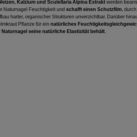
izen, Kalzium und Scutellaria Alpina Extrakt
werden beansp
em Naturnagel Feuchtigkeit und
schafft einen Schutzfilm
, durch
bau harter, organischer Strukturen unverzichtbar. Darüber hina
lmkraut Pflanze für ein
natürliches Feuchtigkeitsgleichgewic
r
Naturnagel seine natürliche Elastizität behält
.