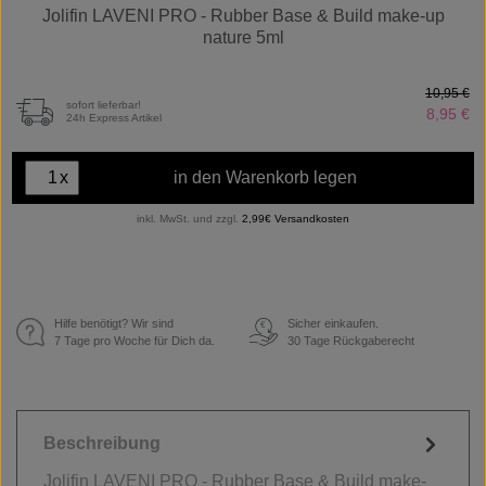
Jolifin LAVENI PRO - Rubber Base & Build make-up
nature 5ml
10,95 €
sofort lieferbar!
8,95 €
24h Express Artikel
x
in den Warenkorb legen
inkl. MwSt. und zzgl.
2,99€ Versandkosten
Hilfe benötigt? Wir sind
Sicher einkaufen.
€
7 Tage pro Woche für Dich da.
30 Tage Rückgaberecht
Beschreibung
Jolifin LAVENI PRO - Rubber Base & Build make-