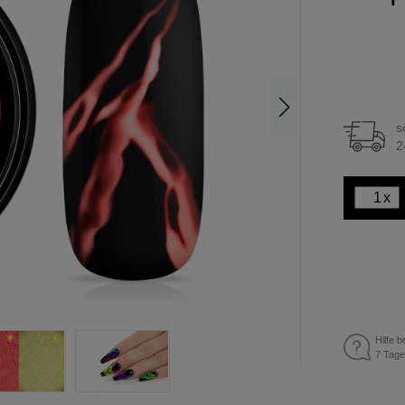
s
2
x
Hilfe b
7 Tage