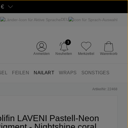
5€
DEU
3
Anmelden
Neuheiten
Merkzettel
Warenkorb
SEL
FEILEN
NAILART
WRAPS
SONSTIGES
ArtikelNr: 22468
olifin LAVENI Pastell-Neon
igment - Nightshine coral