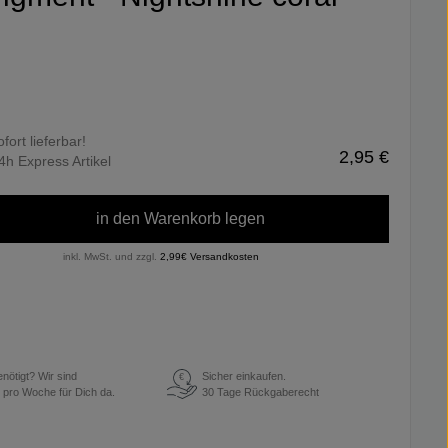
ofort lieferbar!
2,95 €
4h Express Artikel
in den Warenkorb legen
inkl. MwSt. und zzgl.
2,99€ Versandkosten
enötigt? Wir sind
Sicher einkaufen.
€
 pro Woche für Dich da.
30 Tage Rückgaberecht