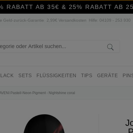
% RABATT AB 35€ & 25% RABATT AB 2
e Geld-zurück-Garantie
2,99€ Versandkosten
Hilfe: 04109 - 253 930
 LACK
SETS
FLÜSSIGKEITEN
TIPS
GERÄTE
PIN
LAVENI Pastell-Neon Pigment - Nightshine coral
J
P