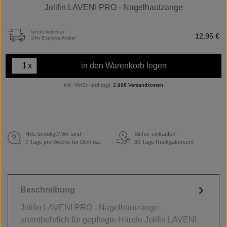
Jolifin LAVENI PRO - Nagelhautzange
sofort lieferbar!
12,95 €
24h Express Artikel
x
in den Warenkorb legen
inkl. MwSt. und zzgl.
2,99€ Versandkosten
Hilfe benötigt? Wir sind
Sicher einkaufen.
€
7 Tage pro Woche für Dich da.
30 Tage Rückgaberecht
Beschreibung
Jolifin LAVENI PRO - Nagelhautzange –
unentbehrlich für gepflegte Hände Jolifin LAVENI