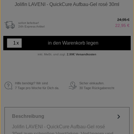
Jolifin LAVENI - QuickCure Aufbau-Gel rosé 30ml
24,95 €
sofort lieferbar!
22,95 €
24h Express Artikel
x
in den Warenkorb legen
inkl. MwSt. und zzgl.
2,99€ Versandkosten
Hilfe benötigt? Wir sind
Sicher einkaufen.
€
7 Tage pro Woche für Dich da.
30 Tage Rückgaberecht
Beschreibung
Jolifin LAVENI - QuickCure Aufbau-Gel rosé
30ml zum schnellen Verstärken, Verlängern und