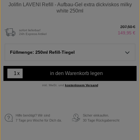
Jolifin LAVENI Refill - Aufbau-Gel extra dickviskos milky
white 250ml
207,50 €
sofort lieferbar!
149,95 €
24h Express Artikel
Füllmenge: 250ml Refill-Tiegel
x
in den Warenkorb legen
inkl. MwSt. und
kostenlosem Versand
Hilfe benötigt? Wir sind
Sicher einkaufen.
€
7 Tage pro Woche für Dich da.
30 Tage Rückgaberecht