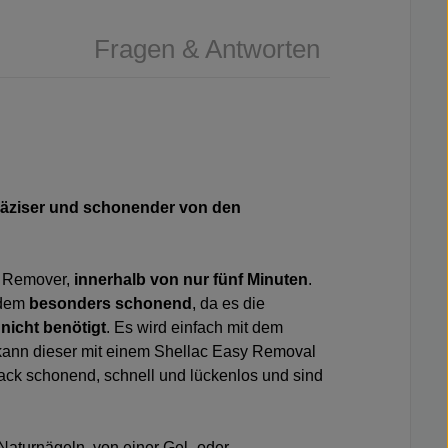
Fragen & Antworten
präziser und schonender von den
r Remover,
innerhalb von nur fünf Minuten
.
udem
besonders schonend
, da es die
nicht benötigt
. Es wird einfach mit dem
 kann dieser mit einem
Shellac Easy Removal
ck schonend, schnell und lückenlos und sind
Naturnägeln, von einer Gel- oder