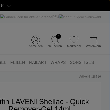
5€
DEU
3
Anmelden
Neuheiten
Merkzettel
Warenkorb
SEL
FEILEN
NAILART
WRAPS
SONSTIGES
ArtikelNr: 28716
ifin LAVENI Shellac - Quick
Remover-Gel 14ml