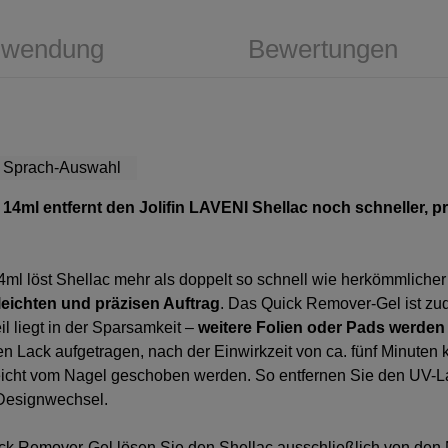
wendung
Bewertungen
 14ml entfernt den Jolifin LAVENI Shellac noch schneller, 
4ml löst Shellac mehr als doppelt so schnell wie herkömmliche
leichten und präzisen Auftrag
. Das Quick Remover-Gel ist z
il liegt in der Sparsamkeit –
weitere Folien oder Pads werden 
ten Lack aufgetragen, nach der Einwirkzeit von ca. fünf Minuten
icht vom Nagel geschoben werden. So entfernen Sie den UV-La
 Designwechsel.
ck Remover-Gel lösen Sie den Shellac ausschließlich von den 