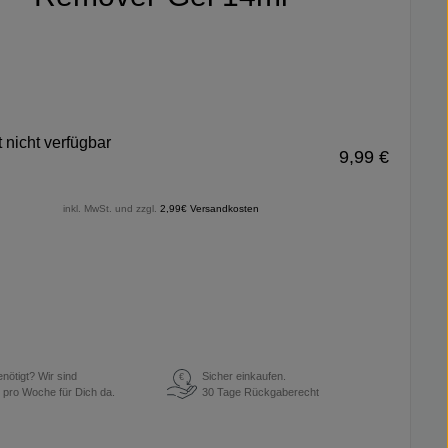
 nicht verfügbar
9,99 €
inkl. MwSt. und zzgl.
2,99€ Versandkosten
enötigt? Wir sind
Sicher einkaufen.
€
 pro Woche für Dich da.
30 Tage Rückgaberecht