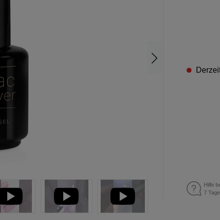
Derzeit
Hilfe b
7 Tage