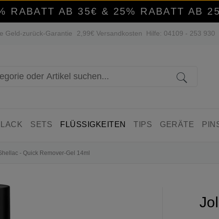
% RABATT AB 35€ & 25% RABATT AB 2
e Geld-zurück-Garantie
2,99€ Versandkosten
Hilfe: 04109 - 253 930
 LACK
SETS
FLÜSSIGKEITEN
TIPS
GERÄTE
PIN
 Shellac - Quick Remover-Gel 14ml
Jol