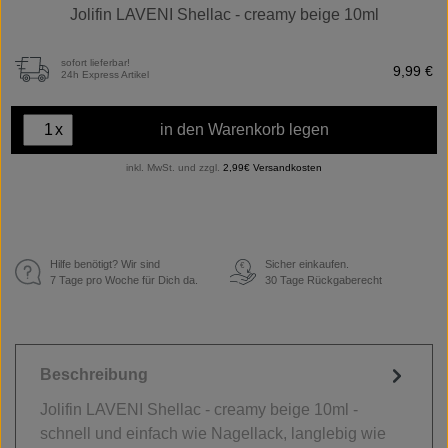
Jolifin LAVENI Shellac - creamy beige 10ml
sofort lieferbar!
9,99 €
24h Express Artikel
x
in den Warenkorb legen
inkl. MwSt. und zzgl.
2,99€ Versandkosten
Hilfe benötigt? Wir sind
Sicher einkaufen.
€
7 Tage pro Woche für Dich da.
30 Tage Rückgaberecht
Beschreibung
Jolifin LAVENI Shellac - creamy beige 10ml -
schnell und einfach wie Nagellack, langlebig wie