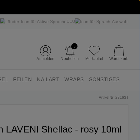
DEU
3
Anmelden
Neuheiten
Merkzettel
Warenkorb
SEL
FEILEN
NAILART
WRAPS
SONSTIGES
ArtikelNr: 23163T
in LAVENI Shellac - rosy 10ml