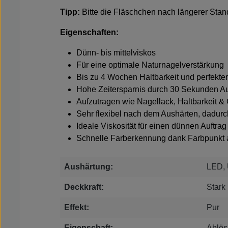
Tipp:
Bitte die Fläschchen nach längerer Stan
Eigenschaften:
Dünn- bis mittelviskos
Für eine optimale Naturnagelverstärkung
Bis zu 4 Wochen Haltbarkeit und perfekte
Hohe Zeitersparnis durch 30 Sekunden Au
Aufzutragen wie Nagellack, Haltbarkeit &
Sehr flexibel nach dem Aushärten, dadur
Ideale Viskosität für einen dünnen Auftrag
Schnelle Farberkennung dank Farbpunkt 
Aushärtung:
LED,
Deckkraft:
Stark
Effekt:
Pur
Eigenschaft:
Ablös