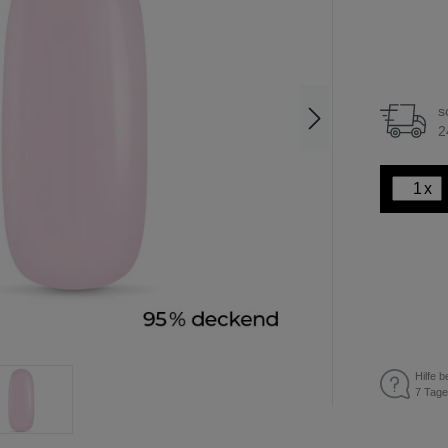
s
2
x
Hilfe b
7 Tage