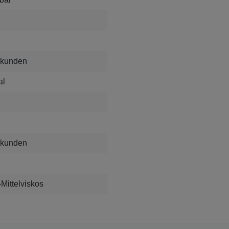
ekunden
al
ekunden
Mittelviskos