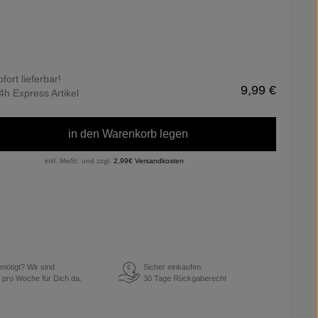
ofort lieferbar!
9,99 €
4h Express Artikel
in den Warenkorb legen
inkl. MwSt. und zzgl.
2,99€ Versandkosten
enötigt? Wir sind
Sicher einkaufen.
€
 pro Woche für Dich da.
30 Tage Rückgaberecht