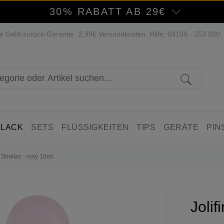
30% RABATT AB 29€
e Geld-zurück-Garantie
2,99€ Versandkosten
Hilfe: 04109 - 253 930
 LACK
SETS
FLÜSSIGKEITEN
TIPS
GERÄTE
PIN
 Shellac - rosy 10ml
Jolif