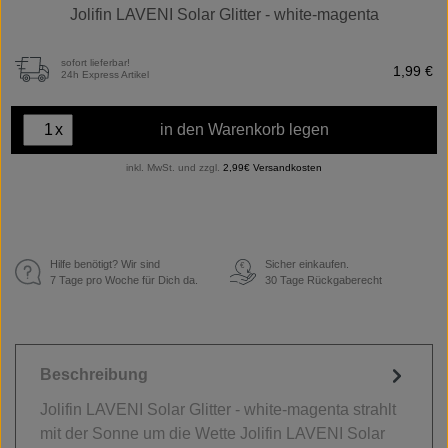
Jolifin LAVENI Solar Glitter - white-magenta
sofort lieferbar!
1,99 €
24h Express Artikel
x
in den Warenkorb legen
inkl. MwSt. und zzgl.
2,99€ Versandkosten
Hilfe benötigt? Wir sind
Sicher einkaufen.
€
7 Tage pro Woche für Dich da.
30 Tage Rückgaberecht
Beschreibung
Jolifin LAVENI Solar Glitter - white-magenta strahlt
mit der Sonne um die Wette Jolifin LAVENI Solar