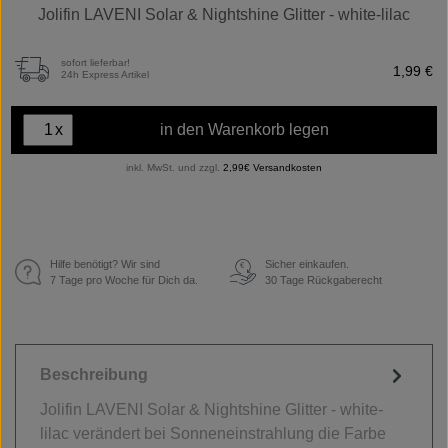
Jolifin LAVENI Solar & Nightshine Glitter - white-lilac
sofort lieferbar!
1,99 €
24h Express Artikel
x
in den Warenkorb legen
inkl. MwSt. und zzgl.
2,99€ Versandkosten
Hilfe benötigt? Wir sind
Sicher einkaufen.
€
7 Tage pro Woche für Dich da.
30 Tage Rückgaberecht
Beschreibung
Jolifin LAVENI Solar & Nightshine Glitter - white-
lilac verändert bei Sonneneinstrahlung die Farbe