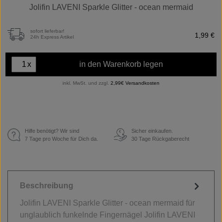
Jolifin LAVENI Sparkle Glitter - ocean mermaid
sofort lieferbar!
1,99 €
24h Express Artikel
x
in den Warenkorb legen
inkl. MwSt. und zzgl.
2,99€ Versandkosten
Hilfe benötigt? Wir sind
Sicher einkaufen.
€
7 Tage pro Woche für Dich da.
30 Tage Rückgaberecht
Beschreibung
Jolifin LAVENI Sparkle Glitter - ocean mermaid für
unglaublich funkelnde Fingernägel Jolifin LAVENI