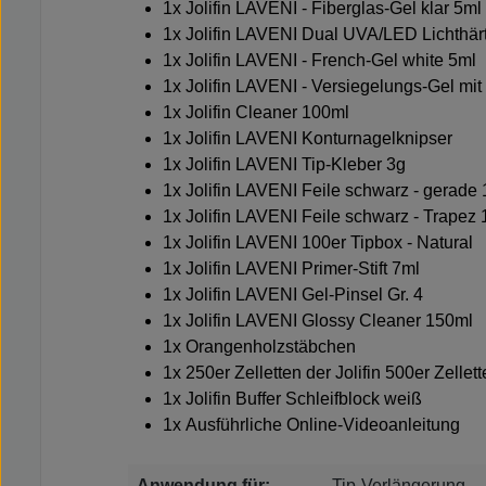
1x
Jolifin LAVENI - Fiberglas-Gel klar 5ml
1x
Jolifin LAVENI Dual UVA/LED Lichthärt
1x
Jolifin LAVENI - French-Gel white 5ml
1x
Jolifin LAVENI - Versiegelungs-Gel mi
1x
Jolifin Cleaner 100ml
1x
Jolifin LAVENI Konturnagelknipser
1x
Jolifin LAVENI Tip-Kleber 3g
1x
Jolifin LAVENI Feile schwarz - gerade
1x
Jolifin LAVENI Feile schwarz - Trapez
1x
Jolifin LAVENI 100er Tipbox - Natural
1x
Jolifin LAVENI Primer-Stift 7ml
1x
Jolifin LAVENI Gel-Pinsel Gr. 4
1x
Jolifin LAVENI Glossy Cleaner 150ml
1x
Orangenholzstäbchen
1x 250er Zelletten der
Jolifin 500er Zellet
1x
Jolifin Buffer Schleifblock weiß
1x
Ausführliche Online-Videoanleitung
Anwendung für:
Tip-Verlängerung