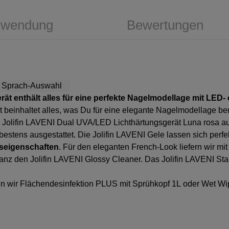
wendung
Bewertungen
Gerät enthält alles für eine perfekte Nagelmodellage mit LE
ät beinhaltet alles, was Du für eine elegante Nagelmodellage be
s
Jolifin LAVENI Dual UVA/LED Lichthärtungsgerät Luna rosa
au
stens ausgestattet. Die Jolifin LAVENI Gele lassen sich perfe
seigenschaften
. Für den eleganten French-Look liefern wir mi
lanz den
Jolifin LAVENI Glossy Cleaner.
Das Jolifin LAVENI Start
en wir
Flächendesinfektion PLUS mit Sprühkopf 1L
oder
Wet Wip