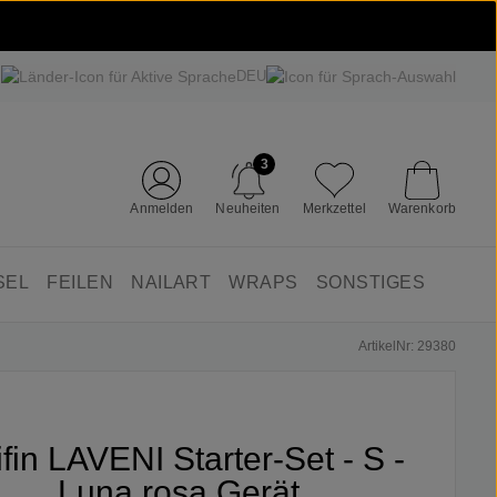
DEU
3
Anmelden
Neuheiten
Merkzettel
Warenkorb
SEL
FEILEN
NAILART
WRAPS
SONSTIGES
ArtikelNr: 29380
ifin LAVENI Starter-Set - S -
Luna rosa Gerät