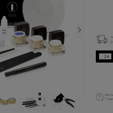
s
2
x
Hilfe b
7 Tage