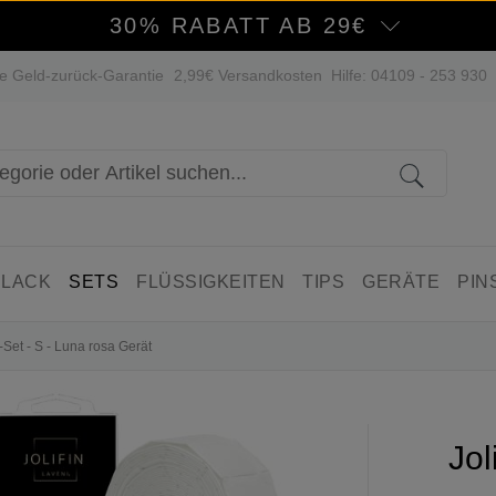
30% RABATT AB 29€
e Geld-zurück-Garantie
2,99€ Versandkosten
Hilfe: 04109 - 253 930
 LACK
SETS
FLÜSSIGKEITEN
TIPS
GERÄTE
PIN
-Set - S - Luna rosa Gerät
Jol