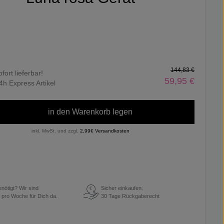
144,83 €
ofort lieferbar!
59,95 €
4h Express Artikel
in den Warenkorb legen
inkl. MwSt. und zzgl.
2,99€ Versandkosten
enötigt? Wir sind
Sicher einkaufen.
€
 pro Woche für Dich da.
30 Tage Rückgaberecht