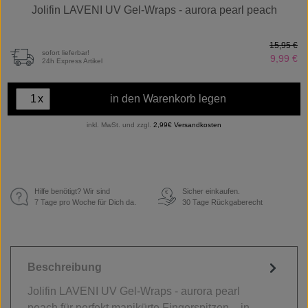
Jolifin LAVENI UV Gel-Wraps - aurora pearl peach
15,95 €
sofort lieferbar!
9,99 €
24h Express Artikel
x
in den Warenkorb legen
inkl. MwSt. und zzgl.
2,99€ Versandkosten
Hilfe benötigt? Wir sind
Sicher einkaufen.
€
7 Tage pro Woche für Dich da.
30 Tage Rückgaberecht
Beschreibung
Jolifin LAVENI UV Gel-Wraps - aurora pearl
peach für perfekt manikürte Fingerspitzen – in