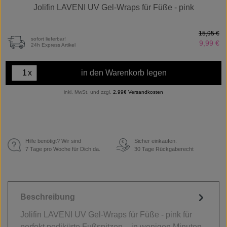
Jolifin LAVENI UV Gel-Wraps für Füße - pink
15,95 €
sofort lieferbar!
9,99 €
24h Express Artikel
x
in den Warenkorb legen
inkl. MwSt. und zzgl.
2,99€ Versandkosten
Hilfe benötigt? Wir sind
Sicher einkaufen.
€
7 Tage pro Woche für Dich da.
30 Tage Rückgaberecht
Beschreibung
Jolifin LAVENI UV Gel-Wraps für Füße - pink für
perfekt pedikürte Fußspitzen – in wenigen Minuten