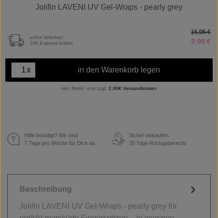
Jolifin LAVENI UV Gel-Wraps - pearly grey
15,95 €
sofort lieferbar!
9,99 €
24h Express Artikel
x
in den Warenkorb legen
inkl. MwSt. und zzgl.
2,99€ Versandkosten
Hilfe benötigt? Wir sind
Sicher einkaufen.
€
7 Tage pro Woche für Dich da.
30 Tage Rückgaberecht
Beschreibung
Jolifin LAVENI UV Gel-Wraps - pearly grey für
perfekt manikürte Fingerspitzen – in wenigen