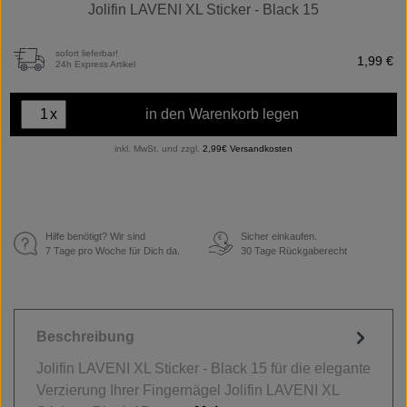
Jolifin LAVENI XL Sticker - Black 15
sofort lieferbar!
1,99 €
24h Express Artikel
x
in den Warenkorb legen
inkl. MwSt. und zzgl.
2,99€ Versandkosten
Hilfe benötigt? Wir sind
Sicher einkaufen.
€
7 Tage pro Woche für Dich da.
30 Tage Rückgaberecht
Beschreibung
Jolifin LAVENI XL Sticker - Black 15 für die elegante
Verzierung Ihrer Fingernägel Jolifin LAVENI XL