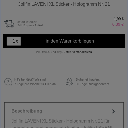
Jolifin LAVENI XL Sticker - Hologramm Nr. 21
1,99 €
sofort lieferbar!
0,39 €
24h Express Artikel
x
in den Warenkorb legen
inkl. MwSt. und zzgl.
2,99€ Versandkosten
Hilfe benötigt? Wir sind
Sicher einkaufen.
€
7 Tage pro Woche für Dich da.
30 Tage Rückgaberecht
Beschreibung
Jolifin LAVENI XL Sticker - Hologramm Nr. 21 für
farbenfrohe und angesagte Nailart Jolifin LAVENI