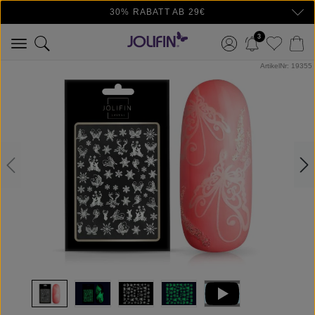
30% RABATT AB 29€
Zum Hauptinhalt springen
3
Bildergalerie überspringen
ArtikelNr: 19355