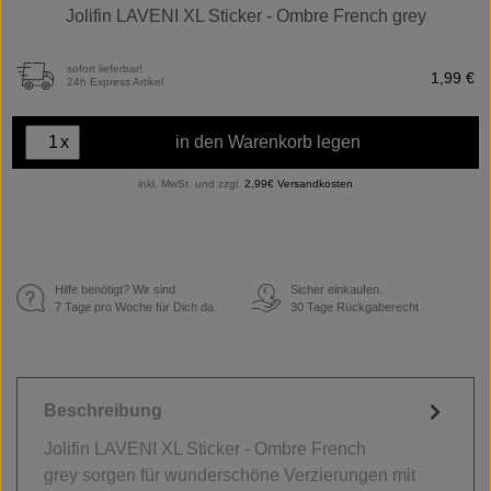
Jolifin LAVENI XL Sticker - Ombre French grey
sofort lieferbar!
1,99 €
24h Express Artikel
x
in den Warenkorb legen
inkl. MwSt. und zzgl.
2,99€ Versandkosten
Hilfe benötigt? Wir sind
Sicher einkaufen.
€
7 Tage pro Woche für Dich da.
30 Tage Rückgaberecht
Beschreibung
Jolifin LAVENI XL Sticker - Ombre French
grey sorgen für wunderschöne Verzierungen mit