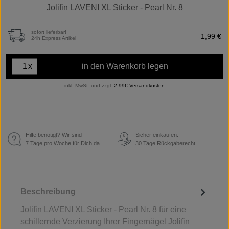
Jolifin LAVENI XL Sticker - Pearl Nr. 8
sofort lieferbar!
1,99 €
24h Express Artikel
x
in den Warenkorb legen
inkl. MwSt. und zzgl.
2,99€ Versandkosten
Hilfe benötigt? Wir sind
Sicher einkaufen.
€
7 Tage pro Woche für Dich da.
30 Tage Rückgaberecht
Beschreibung
Jolifin LAVENI XL Sticker - Pearl Nr. 8 für eine
schillernde Verzierung Ihrer Fingernägel Jolifin