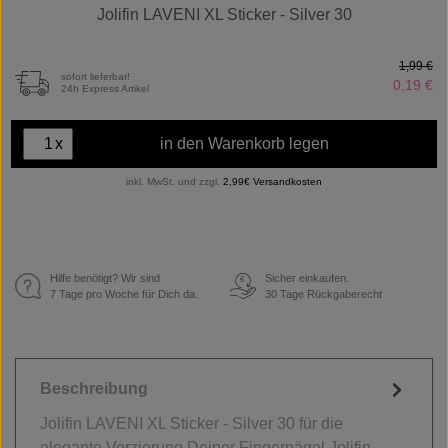
Jolifin LAVENI XL Sticker - Silver 30
1,99 €
sofort lieferbar!
0,19 €
24h Express Artikel
x
in den Warenkorb legen
inkl. MwSt. und zzgl.
2,99€ Versandkosten
Hilfe benötigt? Wir sind
Sicher einkaufen.
€
7 Tage pro Woche für Dich da.
30 Tage Rückgaberecht
Beschreibung
Jolifin LAVENI XL Sticker - Silver 30 für die
elegante Verzierung Deiner Fingernägel Jolifin