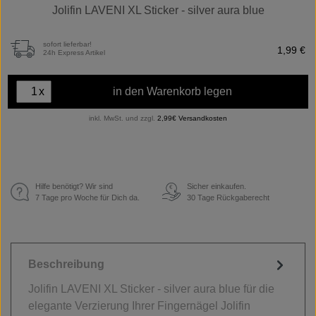
Jolifin LAVENI XL Sticker - silver aura blue
sofort lieferbar!
1,99 €
24h Express Artikel
x
in den Warenkorb legen
inkl. MwSt. und zzgl.
2,99€ Versandkosten
Hilfe benötigt? Wir sind
Sicher einkaufen.
€
7 Tage pro Woche für Dich da.
30 Tage Rückgaberecht
Beschreibung
Jolifin LAVENI XL Sticker - silver aura blue für die
elegante Verzierung Ihrer Fingernägel Jolifin