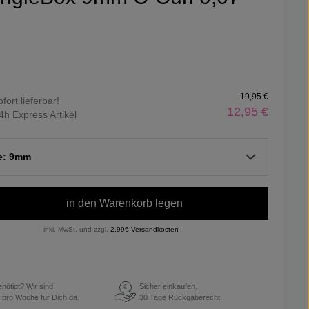
19,95 €
ofort lieferbar!
12,95 €
4h Express Artikel
te: 9mm
in den Warenkorb legen
inkl. MwSt. und zzgl.
2,99€ Versandkosten
enötigt? Wir sind
Sicher einkaufen.
€
 pro Woche für Dich da.
30 Tage Rückgaberecht