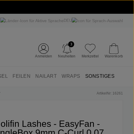
DEU
3
Anmelden
Neuheiten
Merkzettel
Warenkorb
SEL
FEILEN
NAILART
WRAPS
SONSTIGES
ArtikelNr: 16261
7
Jolifin Lashes - EasyFan -
ingleBox 9mm C-Curl 0,07