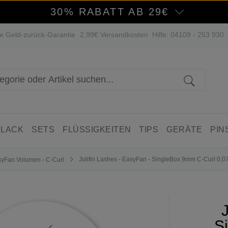
30% RABATT AB 29€
e Geld-zurück-Garantie
2,99€ Versandkosten
Hilfe: 04109 - 253 930
 LACK
SETS
FLÜSSIGKEITEN
TIPS
GERÄTE
PIN
Jolifin Lashes - EasyFan - SingleBox 9mm C-Curl 0,0
yFan Volumen - C-Curl
S