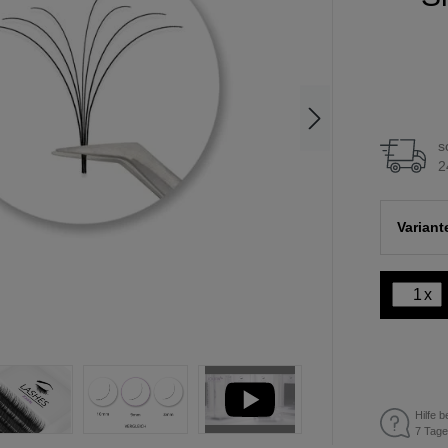
s
2
Varian
x
Hilfe b
7 Tage