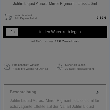
Jolifin Liquid Aurora-Mirror Pigment - classic 6ml
sofort lieferbar!
5,95 €
24h Express Artikel
x
in den Warenkorb legen
inkl. MwSt. und zzgl.
2,99€ Versandkosten
Hilfe benötigt? Wir sind
Sicher einkaufen.
€
7 Tage pro Woche für Dich da.
30 Tage Rückgaberecht
Beschreibung
Jolifin Liquid Aurora-Mirror Pigment - classic 6ml für
extravagante Effekte auf der Nailart Jolifin Liquid