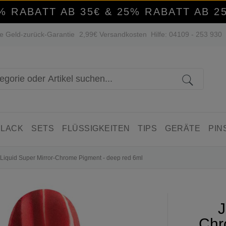
% RABATT AB 35€ & 25% RABATT AB 2
e Geld-zurück-Garantie
2,99€ Versandkosten
Hilfe: 04109 - 253 930
 LACK
SETS
FLÜSSIGKEITEN
TIPS
GERÄTE
PIN
n Liquid Super Mirror-Chrome Pigment - deep red 6ml
J
Chr