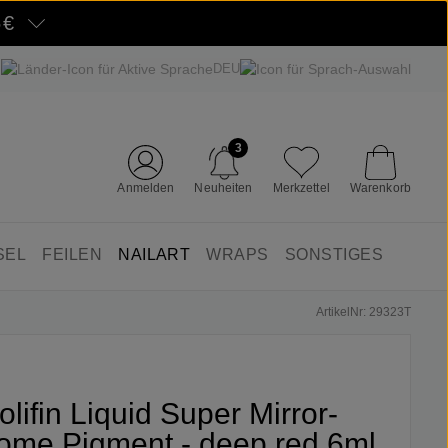
5€
DEU
3
Anmelden
Neuheiten
Merkzettel
Warenkorb
SEL
FEILEN
NAILART
WRAPS
SONSTIGES
ArtikelNr: 29323T
olifin Liquid Super Mirror-
ome Pigment - deep red 6ml