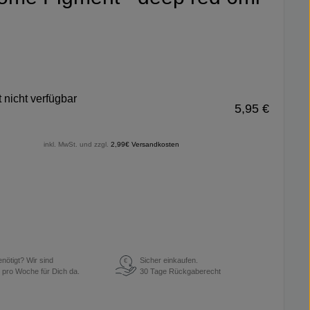
 nicht verfügbar
5,95 €
inkl. MwSt. und zzgl.
2,99€ Versandkosten
enötigt? Wir sind
Sicher einkaufen.
€
 pro Woche für Dich da.
30 Tage Rückgaberecht