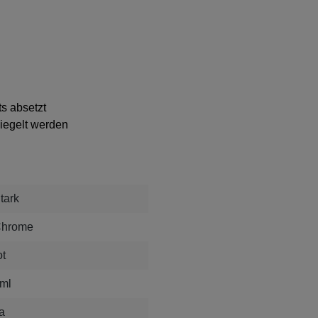
ts absetzt
siegelt werden
tark
hrome
ot
ml
a