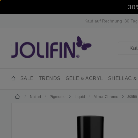
30
m Hauptinhalt springen
Zur Suche springen
Zur Hauptnavigation springen
Kauf auf Rechnung
30 Tag
SALE
TRENDS
GELE & ACRYL
SHELLAC &
Jolifi
Nailart
Pigmente
Liquid
Mirror-Chrome
Bildergalerie überspringen