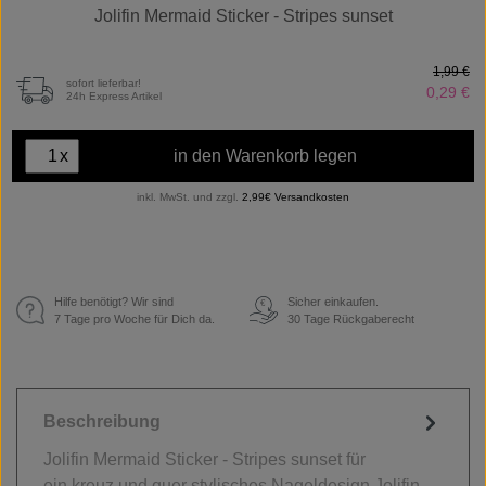
Jolifin Mermaid Sticker - Stripes sunset
1,99 €
sofort lieferbar!
0,29 €
24h Express Artikel
x
in den Warenkorb legen
inkl. MwSt. und zzgl.
2,99€ Versandkosten
Hilfe benötigt? Wir sind
Sicher einkaufen.
€
7 Tage pro Woche für Dich da.
30 Tage Rückgaberecht
Beschreibung
Jolifin Mermaid Sticker - Stripes sunset für
ein kreuz und quer stylisches Nageldesign Jolifin