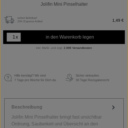
Jolifin Mini Pinselhalter
sofort lieferbar!
1,49 €
24h Express Artikel
x
in den Warenkorb legen
inkl. MwSt. und zzgl.
2,99€ Versandkosten
Hilfe benötigt? Wir sind
Sicher einkaufen.
€
7 Tage pro Woche für Dich da.
30 Tage Rückgaberecht
Beschreibung
Jolifin Mini Pinselhalter bringt fast unsichtbar
Ordnung, Sauberkeit und Übersicht an den