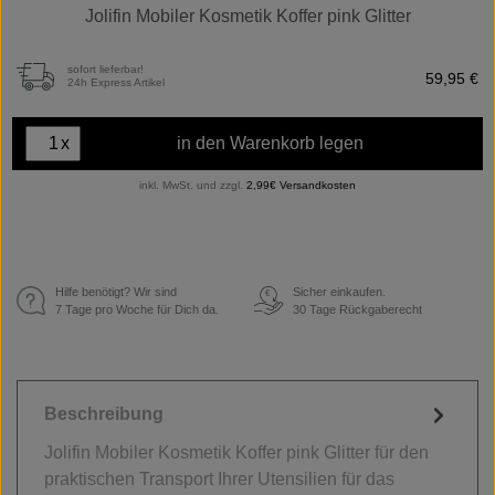
Jolifin Mobiler Kosmetik Koffer pink Glitter
sofort lieferbar!
59,95 €
24h Express Artikel
x
in den Warenkorb legen
inkl. MwSt. und zzgl.
2,99€ Versandkosten
Hilfe benötigt? Wir sind
Sicher einkaufen.
€
7 Tage pro Woche für Dich da.
30 Tage Rückgaberecht
Beschreibung
Jolifin Mobiler Kosmetik Koffer pink Glitter für den
praktischen Transport Ihrer Utensilien für das