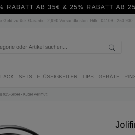
% RABATT AB 35€ & 25% RABATT AB 2
e Geld-zurück-Garantie
2,99€ Versandkosten
Hilfe: 04109 - 253 930
 LACK
SETS
FLÜSSIGKEITEN
TIPS
GERÄTE
PIN
ng 925-Silber - Kugel Perlmutt
Jolif