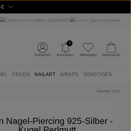
5€
DEU
3
Anmelden
Neuheiten
Merkzettel
Warenkorb
SEL
FEILEN
NAILART
WRAPS
SONSTIGES
ArtikelNr: 1319
in Nagel-Piercing 925-Silber -
Kugel Perlmutt