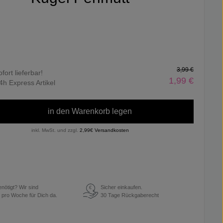
3,99 €
ofort lieferbar!
1,99 €
4h Express Artikel
in den Warenkorb legen
inkl. MwSt. und zzgl.
2,99€ Versandkosten
enötigt? Wir sind
Sicher einkaufen.
€
 pro Woche für Dich da.
30 Tage Rückgaberecht