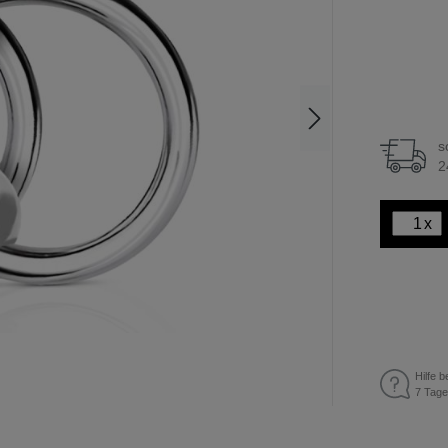
s
2
x
Hilfe b
7 Tage