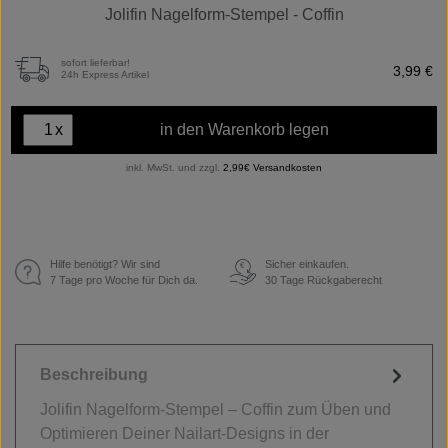
Jolifin Nagelform-Stempel - Coffin
sofort lieferbar!
3,99 €
24h Express Artikel
x
in den Warenkorb legen
inkl. MwSt. und zzgl.
2,99€ Versandkosten
Hilfe benötigt? Wir sind
Sicher einkaufen.
€
7 Tage pro Woche für Dich da.
30 Tage Rückgaberecht
Beschreibung
Jolifin Nagelform-Stempel – Coffin zum Üben und
Optimieren Deiner Nailart-Designs in der